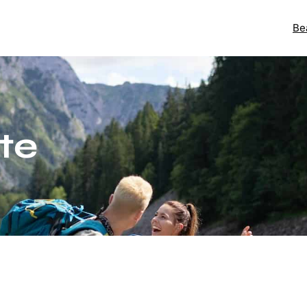
Be
te